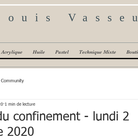
Louis Vasse
Acrylique
Huile
Pastel
Technique Mixte
Bout
 Community
20
1 min de lecture
 du confinement - lundi 2
e 2020