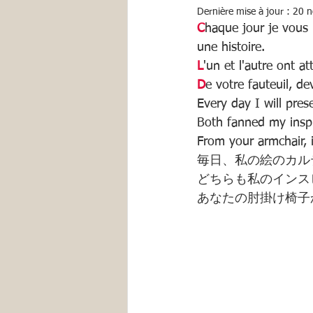
Dernière mise à jour :
20 n
C
haque jour je vous p
une histoire.
L
'un et l'autre ont at
D
e votre fauteuil, de
Every day I will pres
Both fanned my inspi
From your armchair, i
毎日、私の絵のカル
どちらも私のインス
あなたの肘掛け椅子か