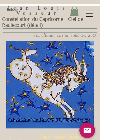
Jean Louis
Retour
Vasseur
Constellation du Capricorne - Ciel de
Raulecourt (détail)
Acrylique, carton toilé 50 x50
Jean- Louis Vasseur