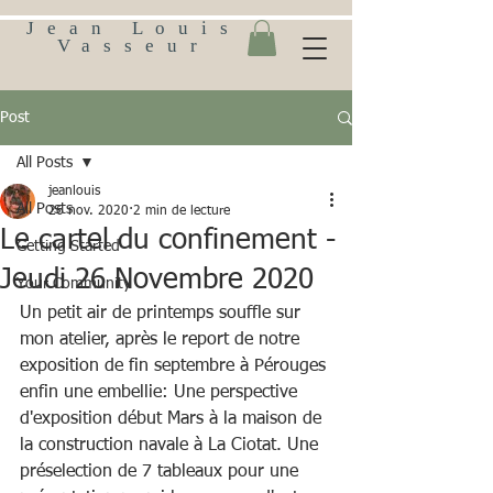
Jean Louis
Vasseur
Post
All Posts
jeanlouis
All Posts
26 nov. 2020
2 min de lecture
Le cartel du confinement -
Getting Started
Jeudi 26 Novembre 2020
Your Community
U
n petit air de printemps souffle sur 
mon atelier, après le report de notre 
exposition de fin septembre à Pérouges 
enfin une embellie: Une perspective 
d'exposition début Mars à la maison de 
la construction navale à La Ciotat. Une 
préselection de 7 tableaux pour une 