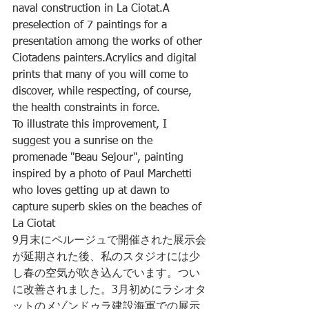
naval construction in La Ciotat.A 
preselection of 7 paintings for a 
presentation among the works of other 
Ciotadens painters.Acrylics and digital 
prints that many of you will come to 
discover, while respecting, of course, 
the health constraints in force.
To illustrate this improvement, I 
suggest you a sunrise on the 
promenade "Beau Sejour", painting 
inspired by a photo of Paul Marchetti 
who loves getting up at dawn to 
capture superb skies on the beaches of 
La Ciotat
9月末にペルージュで開催された展示会
が延期された後、私のスタジオには少
し春の空気が吹き込んでいます。つい
に改善されました。3月初めにラシオタ
ットのメゾンドゥラ建設海軍での展示