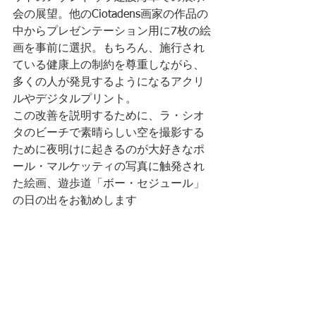
会の展望。他のCiotadens画家の作品の
中からプレゼンテーション用に7枚の絵
画を事前に選択。もちろん、施行され
ている健康上の制約を尊重しながら、
多くの人が発見するようになるアクリ
ルやデジタルプリント。
この改善を説明するために、ラ・シオ
タのビーチで素晴らしい空を撮影する
ために夜明けに起きるのが大好きなポ
ール・マルケッティの写真に触発され
た絵画、遊歩道「ボー・セジュール」
の日の出をお勧めします