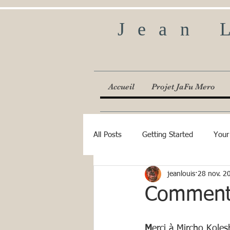
Jean 
Accueil
Projet JaFu Mero
All Posts
Getting Started
Your
jeanlouis
28 nov. 2
Comment
M
erci à Mircho Kole