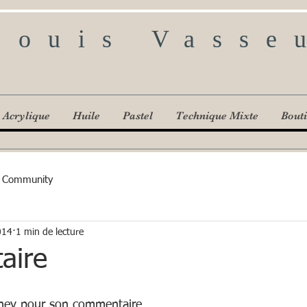
Louis Vasse
Acrylique
Huile
Pastel
Technique Mixte
Bout
 Community
014
1 min de lecture
aire
shev pour son commentaire  