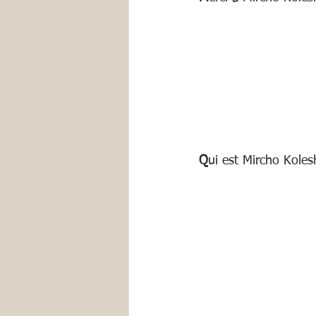
Q
ui est Mircho Koles