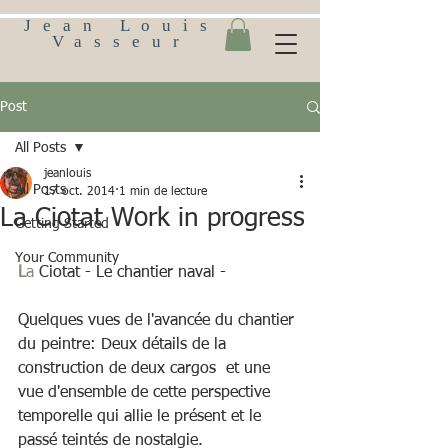
Jean Louis
Vasseur
Post
All Posts
jeanlouis
All Posts
17 oct. 2014
1 min de lecture
​La Ciotat Work in progress
Getting Started
Your Community
L
a
 Ciotat - Le chantier naval - 
Quelques vues de l'avancée du chantier 
du peintre: Deux détails de la 
construction de deux cargos  et une 
vue d'ensemble de cette perspective 
temporelle qui allie le présent et le 
passé teintés de nostalgie. 